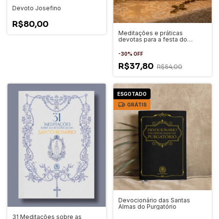
Devoto Josefino
R$80,00
Meditações e práticas
devotas para a festa do
Sagrado Coração de Maria
-
30
%
OFF
R$37,80
R$54,00
ESGOTADO
GRÁTIS
Devocionário das Santas
Almas do Purgatório
31 Meditações sobre as