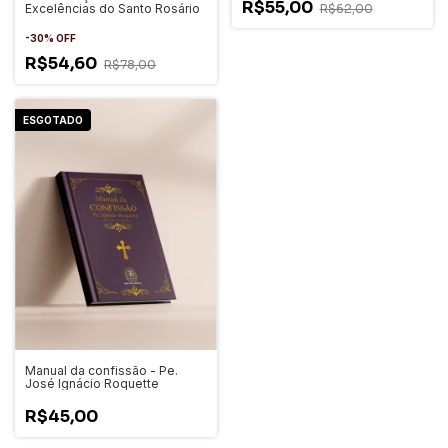
R$55,00
Excelências do Santo Rosário
R$62,00
-
30
%
OFF
R$54,60
R$78,00
ESGOTADO
Manual da confissão - Pe.
José Ignácio Roquette
R$45,00