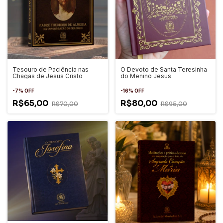
Tesouro de Paciência nas
O Devoto de Santa Teresinha
Chagas de Jesus Cristo
do Menino Jesus
-
7
%
OFF
-
16
%
OFF
R$65,00
R$80,00
R$70,00
R$95,00