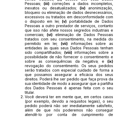
Pessoais;
(iii)
correções a dados incompletos,
inexatos ou desatualizados;
(iv)
anonimização,
bloqueio ou eliminação de dados desnecessários,
excessivos ou tratados em desconformidade com
o disposto em lei;
(v)
portabilidade de Dados
Pessoais a outro prestador de serviços, contanto
que isso não afete nossos segredos industriais e
comerciais;
(vi)
eliminação de Dados Pessoais
tratados com seu consentimento, na medida do
permitido em lei;
(vii)
informações sobre as
entidades às quais seus Dados Pessoais tenham
sido compartilhados;
(viii)
informações sobre a
possibilidade de não fornecer o consentimento e
sobre as consequências da negativa; e
(ix)
revogação do consentimento. Os seus pedidos
serão tratados com especial cuidado de forma a
que possamos assegurar a eficácia dos seus
direitos. Poderá lhe ser pedido que faça prova da
sua identidade de modo a assegurar que a partilha
dos Dados Pessoais é apenas feita com o seu
titular.
Você deverá ter em mente que, em certos casos
(por exemplo, devido a requisitos legais), o seu
pedido poderá não ser imediatamente satisfeito,
além de que nós poderemos não conseguir
atendê-lo por conta de cumprimento de