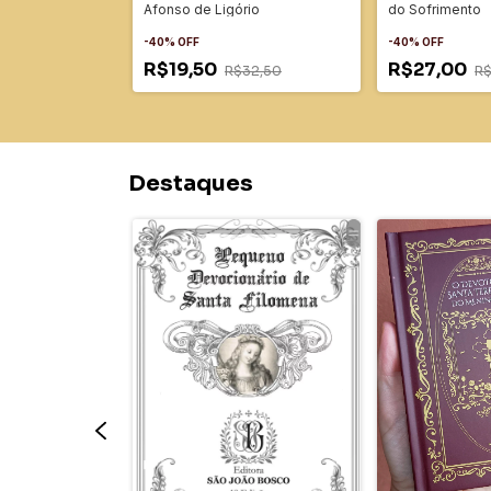
$62,00
Afonso de Ligório
do Sofrimento
-
40
%
OFF
-
40
%
OFF
R$19,50
R$27,00
R$32,50
R$
Destaques
as Santas Almas