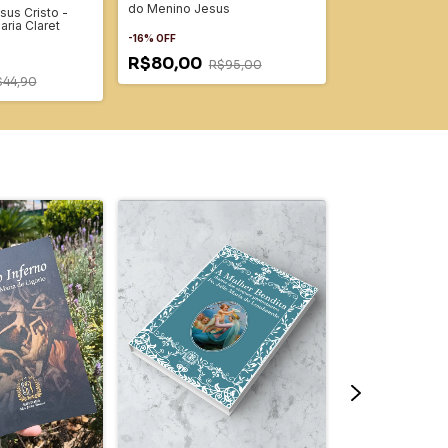
do Menino Jesus
us Cristo -
A Casta Adolesc
ria Claret
Monsenhor Tiha
-
16
%
OFF
R$80,00
R$95,00
-
18
%
OFF
$44,90
R$82,00
R$