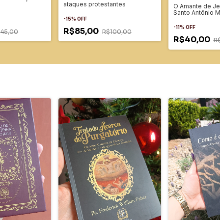
ataques protestantes
O Amante de Jes
Santo Antônio Ma
-
15
%
OFF
-
11
%
OFF
R$85,00
45,00
R$100,00
R$40,00
R