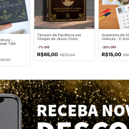
Tesouro de Paciência nas
Quaresma de Sã
Chagas de Jesus Cristo
crianças - E-bo
cência -
amér Tóth
-
7
%
OFF
-
25
%
OFF
R$65,00
R$15,00
R$70,00
R$
99,90