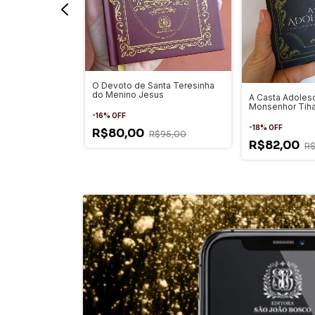
sobre as
O Devoto de Santa Teresinha
 Santo Rosário
do Menino Jesus
A Casta Adoles
Monsenhor Tih
-
16
%
OFF
-
18
%
OFF
R$80,00
$78,00
R$95,00
R$82,00
R$