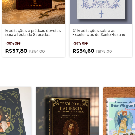
Meditações e práticas devotas
31 Meditações sobre as
para a festa do Sagrado
Excelências do Santo Rosário
Coração de Maria
-
30
%
OFF
-
30
%
OFF
R$37,80
R$54,60
R$54,00
R$78,00