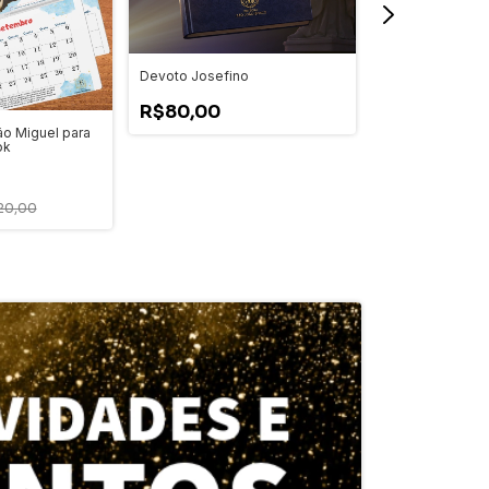
Devoto Josefino
R$80,00
o Miguel para
A Mulher Bendit
ok
ataques protest
-
15
%
OFF
20,00
R$85,00
R$