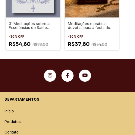
Meditações e práticas
31 Meditações sobre as
devotas para a festa do
Excelências do Santo
Sagrado Coração de Maria
Rosário
-
30
%
OFF
-
30
%
OFF
R$37,80
R$54,60
R$54,00
R$78,00
DEPARTAMENTOS
Início
Produtos
Contato