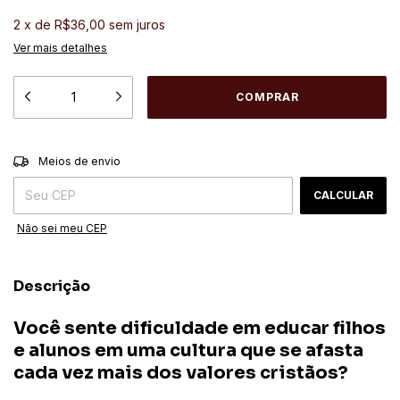
2
x
de
R$36,00
sem juros
Ver mais detalhes
ALTERAR CEP
Entregas para o CEP:
Meios de envio
CALCULAR
Não sei meu CEP
Descrição
Você sente dificuldade em educar filhos
e alunos em uma cultura que se afasta
cada vez mais dos valores cristãos?