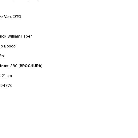
pe Néri, 1853
rick William Faber
ão Bosco
uês
inas
: 380 (
BROCHURA
)
 x 21 cm
394776