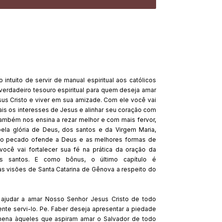
 intuito de servir de manual espiritual aos católicos
verdadeiro tesouro espiritual para quem deseja amar
sus Cristo e viver em sua amizade. Com ele você vai
s os interesses de Jesus e alinhar seu coração com
 também nos ensina a rezar melhor e com mais fervor,
 pela glória de Deus, dos santos e da Virgem Maria,
o pecado ofende a Deus e as melhores formas de
r você vai fortalecer sua fé na prática da oração da
os santos. E como bônus, o último capítulo é
as visões de Santa Catarina de Gênova a respeito do
te ajudar a amar Nosso Senhor Jesus Cristo de todo
ente servi-lo. Pe. Faber deseja apresentar a piedade
ena àqueles que aspiram amar o Salvador de todo