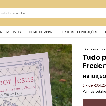
QUEM SOMOS
COMO COMPRAR
TROCAS E DEVOLUÇÕES
Início
>
Espirituali
Tudo p
Freder
R$102,50
2
x
de
R$51,25
Ver mais detalh