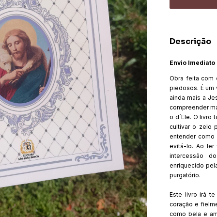
Descrição
Envio Imediato
Obra feita com o
piedosos. É um 
ainda mais a Je
compreender mai
o d´Ele. O livro
cultivar o zelo
entender como 
evitá-lo. Ao le
intercessão d
enriquecido pel
purgatório.
Este livro irá 
coração e fielm
como bela e am