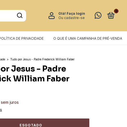
0
Olá!
Faça login
Ou cadastre-se
POLÍTICA DE PRIVACIDADE
O QUE É UMA CAMPANHA DE PRÉ-VENDA
dade
>
Tudo por Jesus - Padre Frederick William Faber
or Jesus - Padre
ick William Faber
sem juros
es